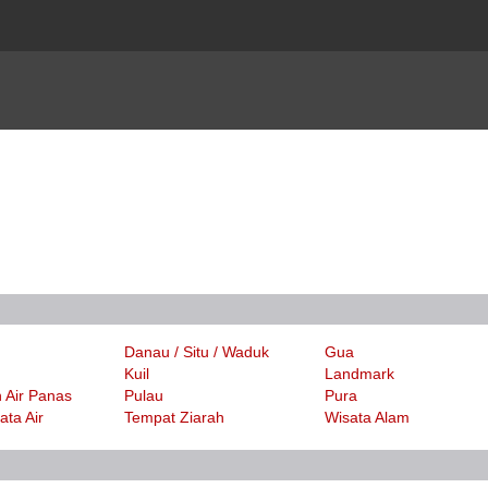
Danau / Situ / Waduk
Gua
Kuil
Landmark
 Air Panas
Pulau
Pura
ta Air
Tempat Ziarah
Wisata Alam