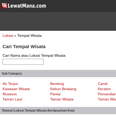
Lokasi
» Tempat Wisata
Cari Tempat Wisata
Cari Nama atau Lokasi Tempat Wisata
Sub Category
Air Terjun
Benteng
Candi
Kawasan Wisata
Kebun Binatang
Keraton
Museum
Pantai
Pemandian
Taman Laut
Taman Wisata
Taman Wisa
Telusuri Lokasi Tempat Wisata Berdasarkan Kota