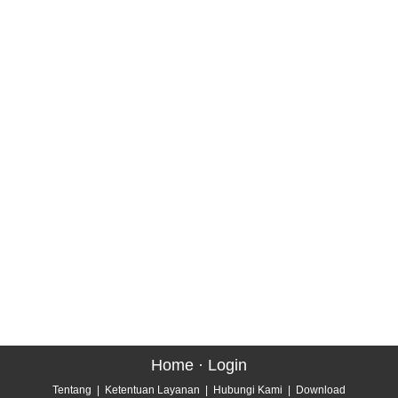
Home
·
Login
Tentang
|
Ketentuan Layanan
|
Hubungi Kami
|
Download