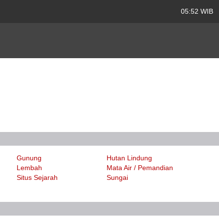
05:52 WIB
Gunung
Hutan Lindung
Lembah
Mata Air / Pemandian
Situs Sejarah
Sungai