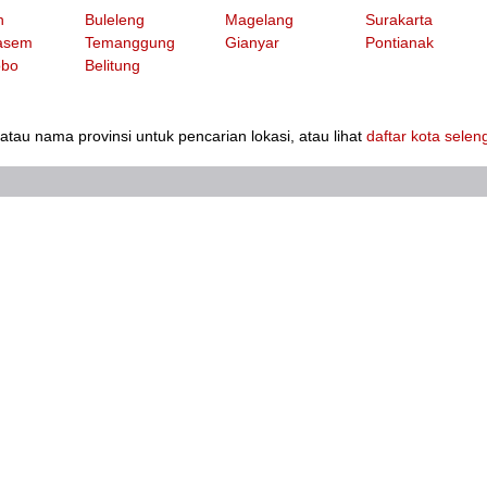
n
Buleleng
Magelang
Surakarta
asem
Temanggung
Gianyar
Pontianak
bo
Belitung
au nama provinsi untuk pencarian lokasi, atau lihat
daftar kota sele