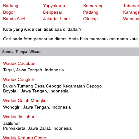
Badung
Yogyakarta
Semarang
Tabana
Bogor
Denpasar
Padang
Karang
Banda Aceh
Jakarta Timur
Cilacap
Wonoso
Kota yang Anda cari tidak ada di daftar?
Cari pada form pencarian diatas. Anda bisa memasukkan nama kota at
Semua Tempat Wisata
Waduk Cacaban
Tegal, Jawa Tengah, Indonesia
Waduk Cengklik
Dukuh Tumang Desa Cepogo Kecamatan Cepogo
Boyolali, Jawa Tengah, Indonesia
Waduk Gajah Mungkur
Wonogiri, Jawa Tengah, Indonesia
Waduk Jatiluhur
Jatiluhur
Purwakarta, Jawa Barat, Indonesia
Waduk Kedung Ombo